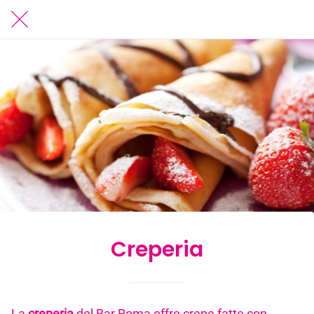
Creperia
La
creperia
del Bar Roma offre crepe fatte con